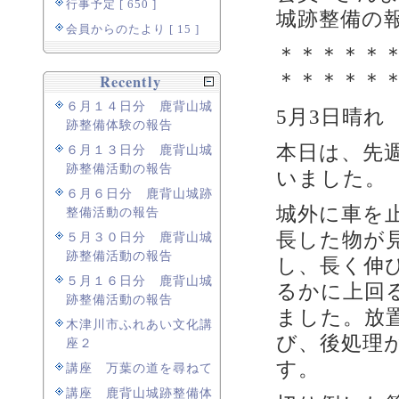
行事予定 [ 650 ]
城跡整備の
会員からのたより [ 15 ]
＊＊＊＊＊
＊＊＊＊＊
Recently
６月１４日分 鹿背山城
5月3日晴れ
跡整備体験の報告
本日は、先
６月１３日分 鹿背山城
跡整備活動の報告
いました。
６月６日分 鹿背山城跡
城外に車を
整備活動の報告
長した物が
５月３０日分 鹿背山城
跡整備活動の報告
し、長く伸
５月１６日分 鹿背山城
るかに上回
跡整備活動の報告
ました。放
木津川市ふれあい文化講
び、後処理
座２
す。
講座 万葉の道を尋ねて
講座 鹿背山城跡整備体