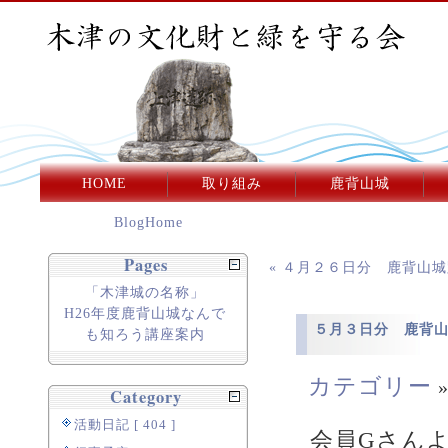
HOME
取り組み
鹿背山城
BlogHome
Pages
« ４月２６日分 鹿背山
「木津城の名称」
H26年度鹿背山城なんで
５月３日分 鹿背
も知ろう講座案内
カテゴリー
Category
活動日記 [ 404 ]
会員Gさん