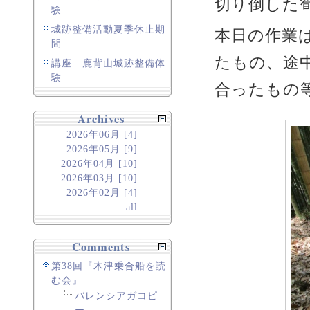
切り倒した
験
城跡整備活動夏季休止期
本日の作業
間
たもの、途
講座 鹿背山城跡整備体
験
合ったもの
Archives
2026年06月 [4]
2026年05月 [9]
2026年04月 [10]
2026年03月 [10]
2026年02月 [4]
all
Comments
第38回『木津乗合船を読
む会』
バレンシアガコピ