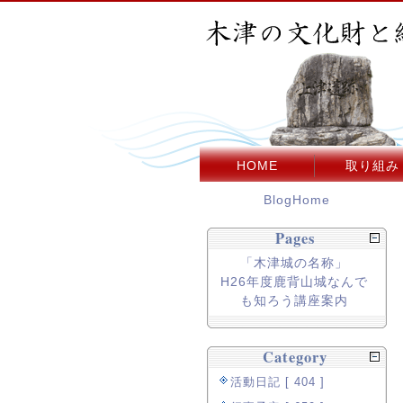
HOME
取り組み
BlogHome
Pages
「木津城の名称」
H26年度鹿背山城なんで
も知ろう講座案内
Category
活動日記 [ 404 ]