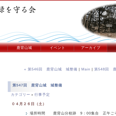
鹿背山城
イベント
アーカイブ
« 第546回 鹿背山城 城整備
|
Main
|
第548回 
第547回 鹿背山城 城整備
カテゴリー
行事予定
»
０４月２６日（土）
場所時間 鹿背山分校跡 9：00集合 正午ご