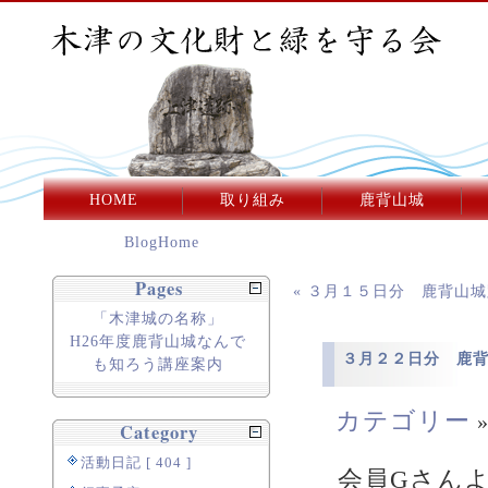
HOME
取り組み
鹿背山城
BlogHome
Pages
« ３月１５日分 鹿背山
「木津城の名称」
H26年度鹿背山城なんで
３月２２日分 鹿
も知ろう講座案内
カテゴリー
Category
活動日記 [ 404 ]
会員Gさん