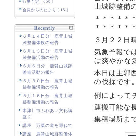
行事予定 [ 650 ]
山城跡整備
会員からのたより [ 15 ]
＊＊＊＊＊
＊＊＊＊＊
Recently
６月１４日分 鹿背山城
３月２２日
跡整備体験の報告
気象予報で
６月１３日分 鹿背山城
跡整備活動の報告
は爽やかな
６月６日分 鹿背山城跡
本日は主郭
整備活動の報告
の伐採です
５月３０日分 鹿背山城
跡整備活動の報告
例によって
５月１６日分 鹿背山城
跡整備活動の報告
運搬可能な
木津川市ふれあい文化講
座２
集積場所ま
講座 万葉の道を尋ねて
講座 鹿背山城跡整備体