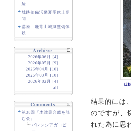
験
城跡整備活動夏季休止期
間
講座 鹿背山城跡整備体
験
Archives
2026年06月 [4]
2026年05月 [9]
2026年04月 [10]
2026年03月 [10]
2026年02月 [4]
伐
all
結果的には
Comments
のですが、
第38回『木津乗合船を読
む会』
れた為に思
バレンシアガコピ