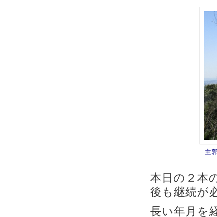
主
本日の２本
後も継続が
長い年月を