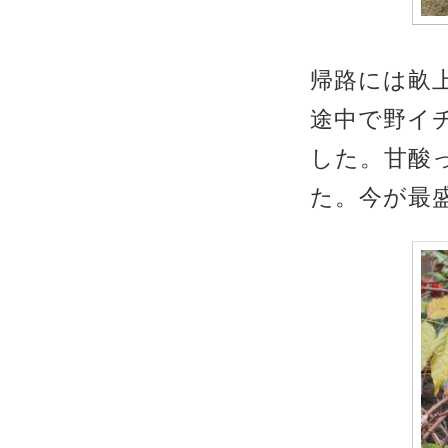
帰路には畝
途中で野イ
した。甘酸
た。今が最