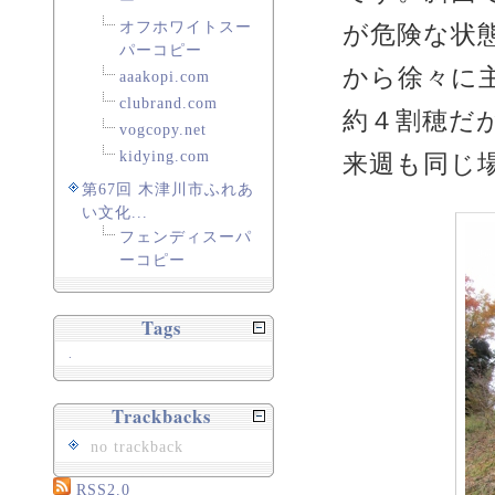
ー
オフホワイトスー
が危険な状
パーコピー
から徐々に
aaakopi.com
clubrand.com
約４割穂だ
vogcopy.net
kidying.com
来週も同じ
第67回 木津川市ふれあ
い文化...
フェンディスーパ
ーコピー
Tags
.
Trackbacks
no trackback
RSS2.0