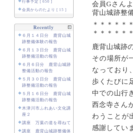
行事予定 [ 650 ]
会員Gさん
会員からのたより [ 15 ]
背山城跡整
＊＊＊＊＊
Recently
＊＊＊＊＊
６月１４日分 鹿背山城
跡整備体験の報告
鹿背山城跡
６月１３日分 鹿背山城
跡整備活動の報告
その場所が
６月６日分 鹿背山城跡
なっており
整備活動の報告
５月３０日分 鹿背山城
歩くたびに
跡整備活動の報告
中での山行
５月１６日分 鹿背山城
跡整備活動の報告
西念寺さん
木津川市ふれあい文化講
わうことが
座２
講座 万葉の道を尋ねて
感謝してい
講座 鹿背山城跡整備体