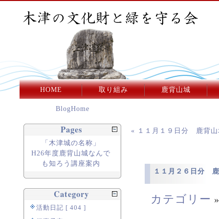
HOME
取り組み
鹿背山城
BlogHome
Pages
« １１月１９日分 鹿背
「木津城の名称」
H26年度鹿背山城なんで
も知ろう講座案内
１１月２６日分 
Category
カテゴリー
活動日記 [ 404 ]