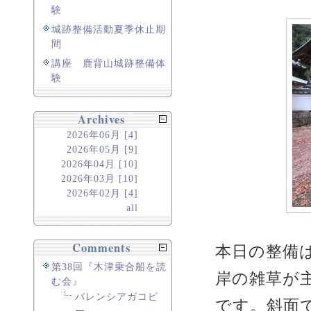
験
城跡整備活動夏季休止期
間
講座 鹿背山城跡整備体
験
Archives
2026年06月 [4]
2026年05月 [9]
2026年04月 [10]
2026年03月 [10]
2026年02月 [4]
all
Comments
本日の整備
第38回『木津乗合船を読
岸の雑草が
む会』
バレンシアガコピ
です。斜面