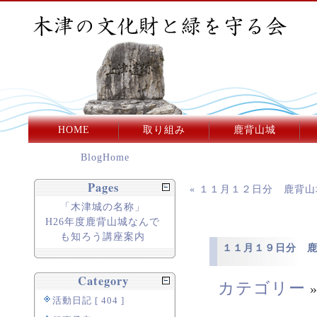
HOME
取り組み
鹿背山城
BlogHome
Pages
« １１月１２日分 鹿背
「木津城の名称」
H26年度鹿背山城なんで
も知ろう講座案内
１１月１９日分 
Category
カテゴリー
活動日記 [ 404 ]