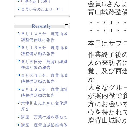
行事予定 [ 650 ]
会員Gさん
会員からのたより [ 15 ]
背山城跡整
＊＊＊＊＊
Recently
＊＊＊＊＊
６月１４日分 鹿背山城
跡整備体験の報告
本日はサブ
６月１３日分 鹿背山城
作業終了後
跡整備活動の報告
人の来訪者
６月６日分 鹿背山城跡
整備活動の報告
覚、及び西
５月３０日分 鹿背山城
か。
跡整備活動の報告
大きなグル
５月１６日分 鹿背山城
が案内役で
跡整備活動の報告
方にお会い
木津川市ふれあい文化講
座２
心を持たれ
講座 万葉の道を尋ねて
鹿背山城跡
講座 鹿背山城跡整備体