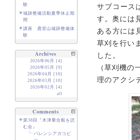
験
サブコース
城跡整備活動夏季休止期
す。奥には
間
講座 鹿背山城跡整備体
ある方には
験
草刈を行い
Archives
した。
2026年06月 [4]
（草刈機の
2026年05月 [9]
2026年04月 [10]
理のアクシ
2026年03月 [10]
2026年02月 [4]
all
Comments
第38回『木津乗合船を読
む会』
バレンシアガコピ