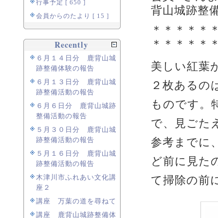
行事予定 [ 650 ]
背山城跡整
会員からのたより [ 15 ]
＊＊＊＊＊
＊＊＊＊＊
Recently
６月１４日分 鹿背山城
美しい紅葉
跡整備体験の報告
６月１３日分 鹿背山城
２枚あるの
跡整備活動の報告
ものです。
６月６日分 鹿背山城跡
整備活動の報告
で、見ごた
５月３０日分 鹿背山城
参考までに
跡整備活動の報告
５月１６日分 鹿背山城
ど前に見た
跡整備活動の報告
て掃除の前
木津川市ふれあい文化講
座２
講座 万葉の道を尋ねて
講座 鹿背山城跡整備体