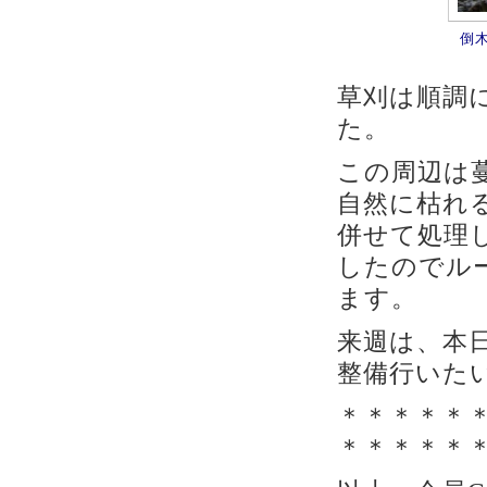
倒
草刈は順調
た。
この周辺は
自然に枯れ
併せて処理
したのでル
ます。
来週は、本
整備行いた
＊＊＊＊＊
＊＊＊＊＊