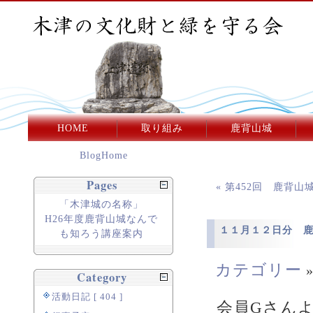
HOME
取り組み
鹿背山城
BlogHome
Pages
« 第452回 鹿背
「木津城の名称」
H26年度鹿背山城なんで
１１月１２日分 
も知ろう講座案内
カテゴリー
Category
活動日記 [ 404 ]
会員Gさん