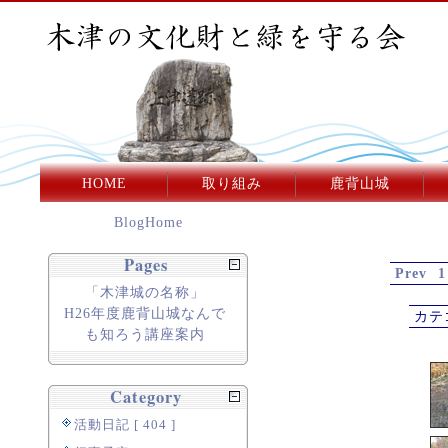
HOME
取り組み
鹿背山城
BlogHome
Pages
Prev
1
「木津城の名称」
H26年度鹿背山城なんで
カテ
も知ろう講座案内
Category
活動日記 [ 404 ]