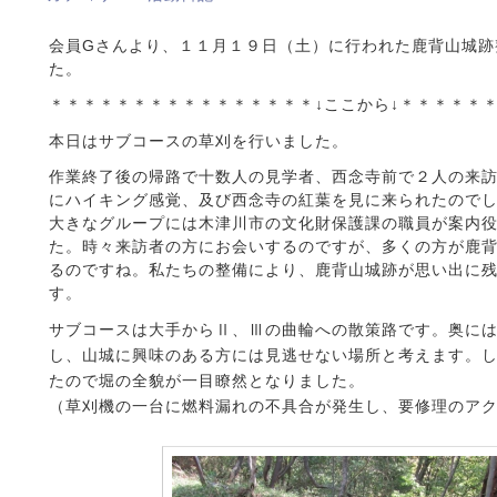
会員Gさんより、１１月１９日（土）に行われた鹿背山城跡
た。
＊＊＊＊＊＊＊＊＊＊＊＊＊＊＊＊↓ここから↓＊＊＊＊＊
本日はサブコースの草刈を行いました。
作業終了後の帰路で十数人の見学者、西念寺前で２人の来
にハイキング感覚、及び西念寺の紅葉を見に来られたので
大きなグループには木津川市の文化財保護課の職員が案内
た。時々来訪者の方にお会いするのですが、多くの方が鹿
るのですね。私たちの整備により、鹿背山城跡が思い出に
す。
サブコースは大手からⅡ、Ⅲの曲輪への散策路です。奥に
し、山城に興味のある方には見逃せない場所と考えます。
たので堀の全貌が一目瞭然となりました。
（草刈機の一台に燃料漏れの不具合が発生し、要修理のア