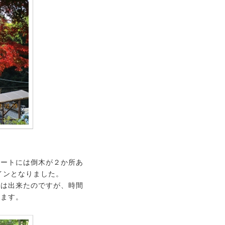
ルートには倒木が２か所あ
インとなりました。
保は出来たのですが、時間
します。