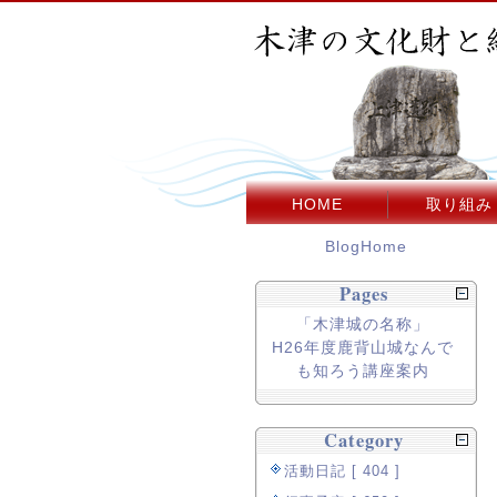
HOME
取り組み
BlogHome
Pages
「木津城の名称」
H26年度鹿背山城なんで
も知ろう講座案内
Category
活動日記 [ 404 ]