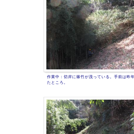
作業中：切岸に篠竹が茂っている。手前は昨
たところ。