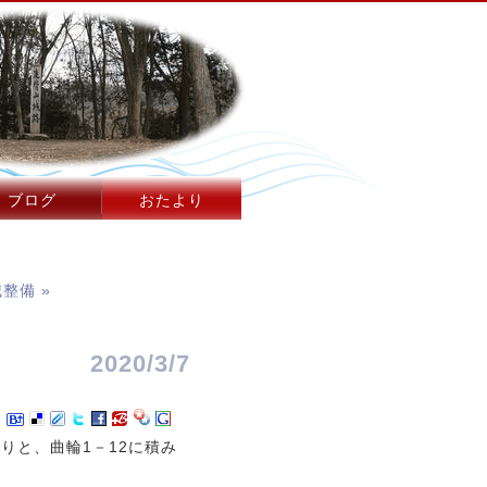
ブログ
おたより
整備 »
2020/3/7
りと、曲輪1－12に積み