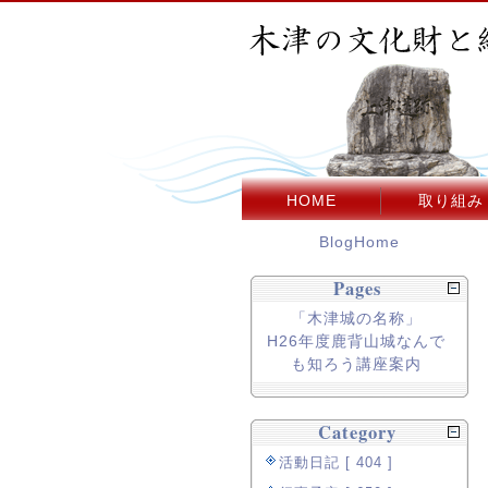
HOME
取り組み
BlogHome
Pages
「木津城の名称」
H26年度鹿背山城なんで
も知ろう講座案内
Category
活動日記 [ 404 ]