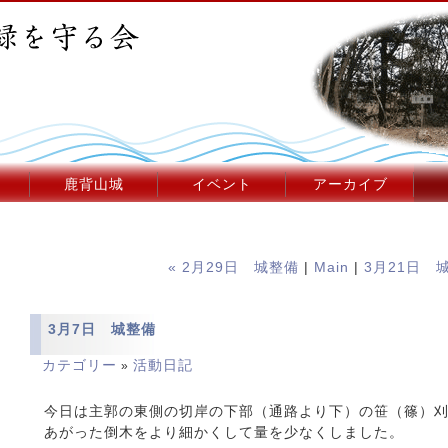
鹿背山城
イベント
アーカイブ
« 2月29日 城整備
|
Main
|
3月21日 城
3月7日 城整備
カテゴリー
活動日記
»
今日は主郭の東側の切岸の下部（通路より下）の笹（篠）刈
あがった倒木をより細かくして量を少なくしました。