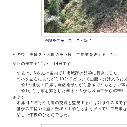
経験を生かして、早く終了
その後、曲輪２・３周辺を点検して作業を終えました。
次回の作業予定は3月14日です。
午後は、Nさんの案内で井出城跡の見学に行きました。
竹林を左右に見ながら10分ほど歩いて山腹を分け入ると
曲輪1の北側の切岸は自然地形ながら急峻でふもとまで落
曲輪1からは葉を落とした樹木の間から城陽市から精華町
きます。
木津川の通行や街道の交通を監視するには好条件の城です
ほかの曲輪や土塁・竪堀・土橋などよく残っていて見事な
楽しい午後のひと時でした。