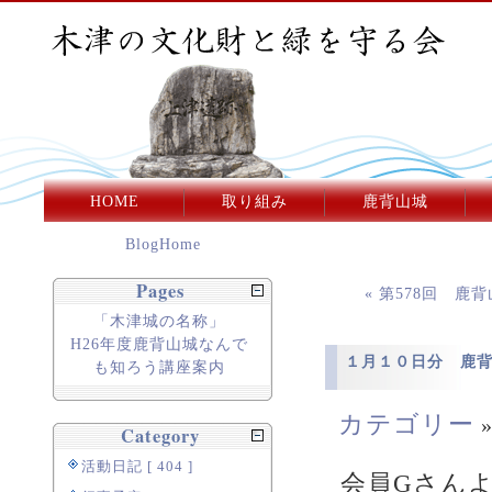
HOME
取り組み
鹿背山城
BlogHome
Pages
« 第578回 鹿
「木津城の名称」
H26年度鹿背山城なんで
１月１０日分 鹿
も知ろう講座案内
カテゴリー
Category
活動日記 [ 404 ]
会員Gさん