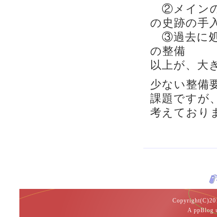
②メインの
の史跡の手
③過去に処
の整備
以上が、大
少ない整備
課題ですが
考えており
Copyright(
A ppBlog 