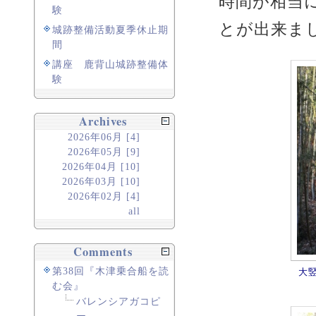
時間が相当
験
とが出来ま
城跡整備活動夏季休止期
間
講座 鹿背山城跡整備体
験
Archives
2026年06月 [4]
2026年05月 [9]
2026年04月 [10]
2026年03月 [10]
2026年02月 [4]
all
Comments
第38回『木津乗合船を読
大
む会』
バレンシアガコピ