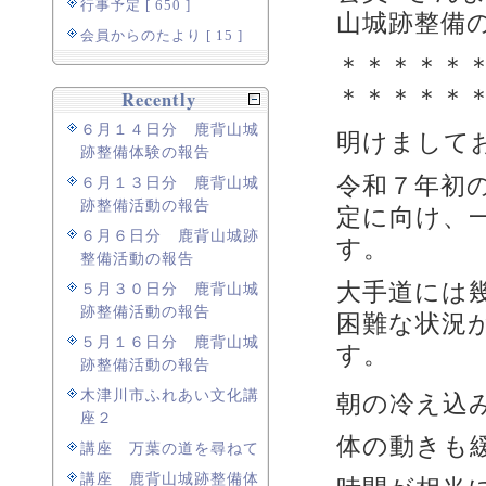
行事予定 [ 650 ]
山城跡整備
会員からのたより [ 15 ]
＊＊＊＊＊
＊＊＊＊＊
Recently
６月１４日分 鹿背山城
明けまして
跡整備体験の報告
令和７年初
６月１３日分 鹿背山城
跡整備活動の報告
定に向け、
６月６日分 鹿背山城跡
す。
整備活動の報告
大手道には
５月３０日分 鹿背山城
跡整備活動の報告
困難な状況
５月１６日分 鹿背山城
す。
跡整備活動の報告
木津川市ふれあい文化講
朝の冷え込
座２
体の動きも
講座 万葉の道を尋ねて
講座 鹿背山城跡整備体