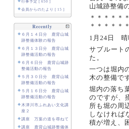
行事予定 [ 650 ]
山城跡整備
会員からのたより [ 15 ]
＊＊＊＊＊
＊＊＊＊＊
Recently
６月１４日分 鹿背山城
1月24日 
跡整備体験の報告
サブルート
６月１３日分 鹿背山城
跡整備活動の報告
た。
６月６日分 鹿背山城跡
一つは堀内
整備活動の報告
木の整備で
５月３０日分 鹿背山城
跡整備活動の報告
堀内の落ち
５月１６日分 鹿背山城
のですが、
跡整備活動の報告
所も堀の周
木津川市ふれあい文化講
座２
しなければ
講座 万葉の道を尋ねて
積が増え、
講座 鹿背山城跡整備体