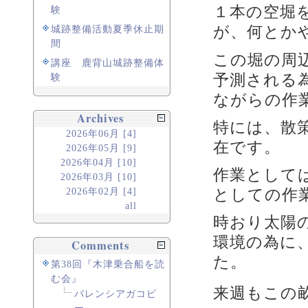
１本の空堀
験
が、何とか
城跡整備活動夏季休止期
間
この堀の周
講座 鹿背山城跡整備体
予測される
験
ながらの作
Archives
特には、散
2026年06月 [4]
在です。
2026年05月 [9]
2026年04月 [10]
作業として
2026年03月 [10]
としての作
2026年02月 [4]
all
時おり太陽
環境の為に
Comments
た。
第38回『木津乗合船を読
む会』
来週もこの
バレンシアガコピ