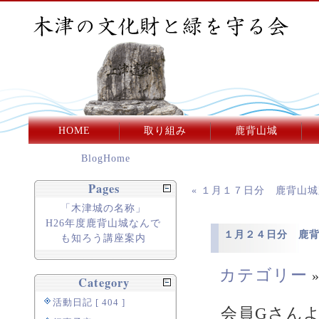
HOME
取り組み
鹿背山城
BlogHome
Pages
« １月１７日分 鹿背山
「木津城の名称」
H26年度鹿背山城なんで
１月２４日分 鹿
も知ろう講座案内
カテゴリー
Category
活動日記 [ 404 ]
会員Gさん