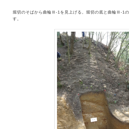
堀切のそばから曲輪Ⅲ‐1を見上げる。堀切の底と曲輪Ⅲ‐1の
す。