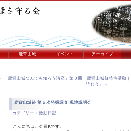
鹿背山城
イベント
アーカイブ
« 「鹿背山城なんでも知ろう講座」第３回 鹿背山城跡整備活動
|
読む会』 »
鹿背山城跡 第５次発掘調査 現地説明会
カテゴリー
活動日記
»
こんにちは。会員Kです。