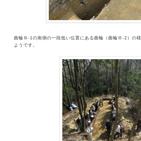
曲輪Ⅲ‐1の南側の一段低い位置にある曲輪（曲輪Ⅲ‐2）の
ようです。