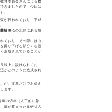
市教育委員会さんによる
鹿
て頂きましたので、今回は
ます。
調査が行われており、平成
。
る
曲輪Ⅲ‐1
の北側にある堀
われており、その際には曲
面を掘り下げる部分）を設
きく造成されていることが
延長線上に設けられてお
周辺がどのように造成され
す。が、文章だけでお伝え
介します。
輪Ⅲの切岸（人工的に急
く、底が狭まった薬研状の