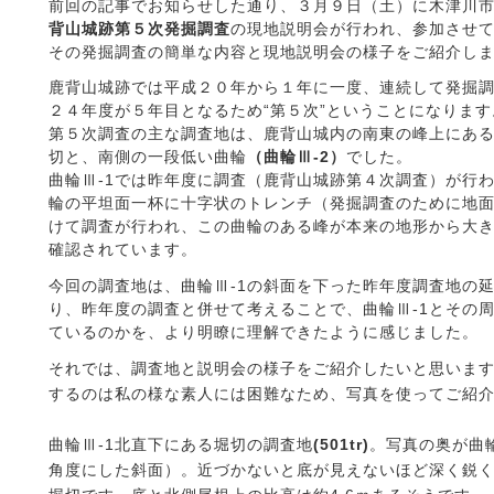
前回の記事でお知らせした通り、３月９日（土）に木津川
背山城跡第５次発掘調査
の現地説明会が行われ、参加させ
その発掘調査の簡単な内容と現地説明会の様子をご紹介し
鹿背山城跡では平成２０年から１年に一度、連続して発掘
２４年度が５年目となるため“第５次”ということになります
第５次調査の主な調査地は、鹿背山城内の南東の峰上にあ
切と、南側の一段低い曲輪
（曲輪Ⅲ‐2）
でした。
曲輪Ⅲ‐1では昨年度に調査（鹿背山城跡第４次調査）が行
輪の平坦面一杯に十字状のトレンチ（発掘調査のために地
けて調査が行われ、この曲輪のある峰が本来の地形から大
確認されています。
今回の調査地は、曲輪Ⅲ‐1の斜面を下った昨年度調査地の
り、昨年度の調査と併せて考えることで、曲輪Ⅲ‐1とその
ているのかを、より明瞭に理解できたように感じました。
それでは、調査地と説明会の様子をご紹介したいと思いま
するのは私の様な素人には困難なため、写真を使ってご紹
曲輪Ⅲ‐1北直下にある堀切の調査地
(501tr)
。写真の奥が曲
角度にした斜面）。近づかないと底が見えないほど深く鋭