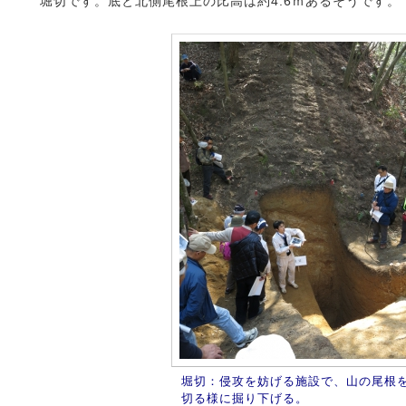
堀切です。底と北側尾根上の比高は約4.6ｍあるそうです。
堀切：侵攻を妨げる施設で、山の尾根
切る様に掘り下げる。