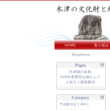
HOME
取り組み
BlogHome
Pages
「木津城の名称」
H26年度鹿背山城なんで
も知ろう講座案内
Category
活動日記 [ 404 ]