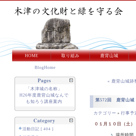
HOME
取り組み
鹿背山城
BlogHome
Pages
« 鹿背山城
「木津城の名称」
H26年度鹿背山城なんで
第572回 鹿背山
も知ろう講座案内
カテゴリー
行事予
»
Category
０１月１０日（土）
活動日記 [ 404 ]
場所時間