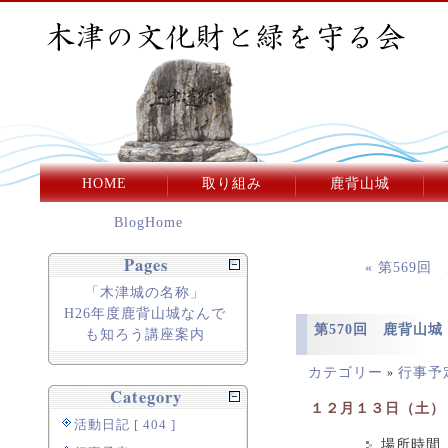
HOME
取り組み
鹿背山城
BlogHome
Pages
« 第569
「木津城の名称」
H26年度鹿背山城なんで
第570回 鹿背山
も知ろう講座案内
カテゴリー
行事予
»
Category
１２月１３日（土）
活動日記 [ 404 ]
場所時間