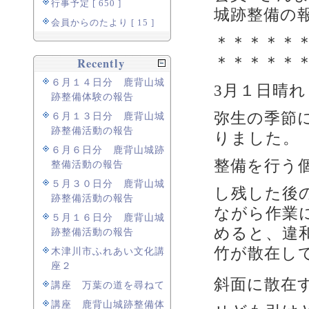
行事予定 [ 650 ]
城跡整備の
会員からのたより [ 15 ]
＊＊＊＊＊
＊＊＊＊＊
Recently
６月１４日分 鹿背山城
3月１日晴れ
跡整備体験の報告
弥生の季節
６月１３日分 鹿背山城
跡整備活動の報告
りました。
６月６日分 鹿背山城跡
整備を行う
整備活動の報告
５月３０日分 鹿背山城
し残した後
跡整備活動の報告
ながら作業
５月１６日分 鹿背山城
めると、違
跡整備活動の報告
竹が散在し
木津川市ふれあい文化講
座２
斜面に散在
講座 万葉の道を尋ねて
講座 鹿背山城跡整備体