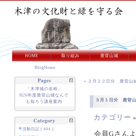
HOME
取り組み
鹿背山城
BlogHome
Pages
« ２月２２日分 鹿背
「木津城の名称」
H26年度鹿背山城なんで
３月１日分 鹿背
も知ろう講座案内
カテゴリー
Category
活動日記 [ 404 ]
会員Gさん