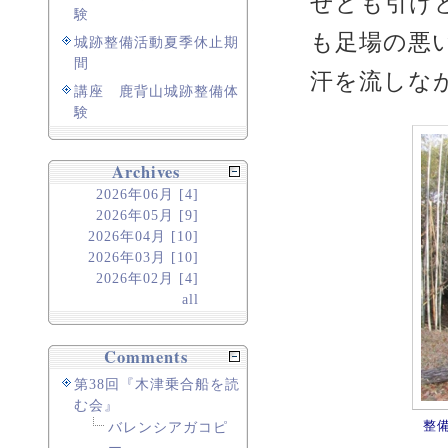
せども引け
験
も足場の悪
城跡整備活動夏季休止期
間
汗を流しな
講座 鹿背山城跡整備体
験
Archives
2026年06月 [4]
2026年05月 [9]
2026年04月 [10]
2026年03月 [10]
2026年02月 [4]
all
Comments
第38回『木津乗合船を読
む会』
整
バレンシアガコピ