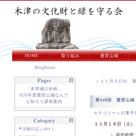
HOME
取り組み
鹿背山城
BlogHome
Pages
« １１月５日分 
「木津城の名称」
H26年度鹿背山城なんで
第448回 鹿背山
も知ろう講座案内
カテゴリー
行事予
»
Category
１１月１９日（土）
活動日記 [ 404 ]
場所時間