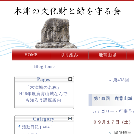
HOME
取り組み
鹿背山城
BlogHome
Pages
« 第438
「木津城の名称」
H26年度鹿背山城なんで
第439回 鹿背山
も知ろう講座案内
カテゴリー
行事予
»
Category
０９月１７日（土）
活動日記 [ 404 ]
場所時間