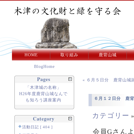
HOME
取り組み
鹿背山城
BlogHome
Pages
« ６月５日分 鹿背山
「木津城の名称」
H26年度鹿背山城なんで
６月１２日分 鹿
も知ろう講座案内
カテゴリー
Category
活動日記 [ 404 ]
会員Gさん