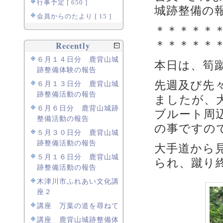
行事予定 [ 650 ]
城跡整備の
会員からのたより [ 15 ]
＊＊＊＊＊
＊＊＊＊＊
Recently
６月１４日分 鹿背山城
本日は、筍
跡整備体験の報告
先週及び先
６月１３日分 鹿背山城
跡整備活動の報告
ましたが、
６月６日分 鹿背山城跡
ブルート周
整備活動の報告
の事ですの
５月３０日分 鹿背山城
跡整備活動の報告
大手道から
５月１６日分 鹿背山城
られ、蹴り
跡整備活動の報告
木津川市ふれあい文化講
座２
講座 万葉の道を尋ねて
講座 鹿背山城跡整備体