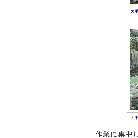
大
大
作業に集中