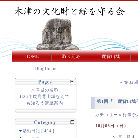
HOME
取り組み
鹿背山城
BlogHome
Pages
« 第3
「木津城の名称」
H26年度鹿背山城なんで
第1回『 鹿背山城
も知ろう講座案内
カテゴリー
行事予
»
Category
10月06日（日）
活動日記 [ 404 ]
演 題１