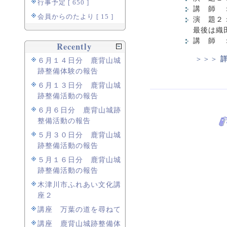
行事予定 [ 650 ]
講 師 
会員からのたより [ 15 ]
演 題２
最後は織
講 師 
Recently
＞＞＞
６月１４日分 鹿背山城
跡整備体験の報告
６月１３日分 鹿背山城
跡整備活動の報告
６月６日分 鹿背山城跡
整備活動の報告
５月３０日分 鹿背山城
跡整備活動の報告
５月１６日分 鹿背山城
跡整備活動の報告
木津川市ふれあい文化講
座２
講座 万葉の道を尋ねて
講座 鹿背山城跡整備体