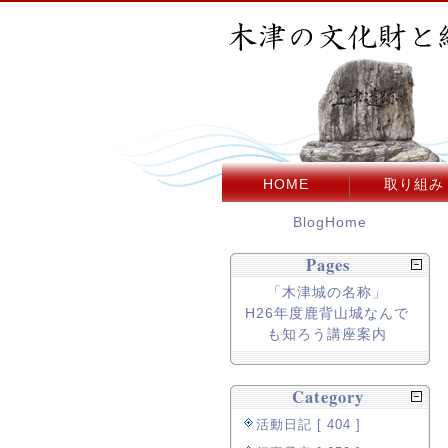
HOME
取り組み
BlogHome
Pages
「木津城の名称」
H26年度鹿背山城なんで
も知ろう講座案内
Category
活動日記 [ 404 ]