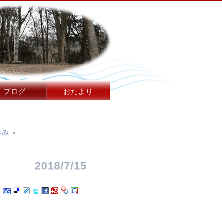
ブログ
おたより
み »
2018/7/15