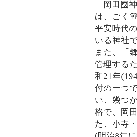
「岡田國
は、ごく
平安時代
いる神社
また、「
管理するた
和21年(
付の一つ
い、幾つ
格で、岡
た、小寺
(明治8年