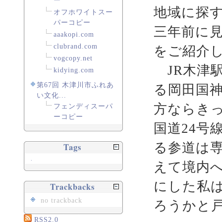
ー
地域に探
オフホワイトスー
パーコピー
三年前に
aaakopi.com
clubrand.com
をご紹介
vogcopy.net
JR木津駅
kidying.com
第67回 木津川市ふれあ
る岡田国
い文化...
方ならき
フェンディスーパ
ーコピー
国道24号
る参道は専
Tags
.
えて境内
にした私
Trackbacks
no trackback
ろうかと
RSS2.0