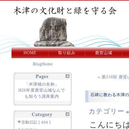
HOME
取り組み
鹿背山城
BlogHome
Pages
« 第210回 
「木津城の名称」
H26年度鹿背山城なんで
石碑に教わる木津
も知ろう講座案内
カテゴリー
Category
活動日記 [ 404 ]
こんにち