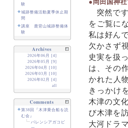
●岡田国神
験
突然です
城跡整備活動夏季休止期
間
をご覧に
講座 鹿背山城跡整備体
験
私は好ん
欠かさず
Archives
史実を扱
2026年06月 [4]
2026年05月 [9]
は、その
2026年04月 [10]
2026年03月 [10]
かれた人
2026年02月 [4]
all
きっかけ
木津の文
Comments
第38回『木津乗合船を読
び木津を
む会』
大河ドラ
バレンシアガコピ