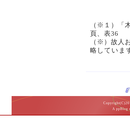
（※１）「木
頁、表36
（※）故人
略していま
Copyright(
A ppBlog 