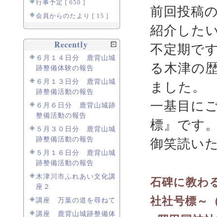
行事予定 [ 650 ]
前回投稿
会員からのたより [ 15 ]
紹介した
Recently
不定期で
６月１４日分 鹿背山城
る木津の
跡整備体験の報告
６月１３日分 鹿背山城
ました。
跡整備活動の報告
一基目に
６月６日分 鹿背山城跡
整備活動の報告
標』です
５月３０日分 鹿背山城
跡整備活動の報告
御笑読い
５月１６日分 鹿背山城
跡整備活動の報告
木津川市ふれあい文化講
石碑に教わ
座２
社社号標～
講座 万葉の道を尋ねて
講座 鹿背山城跡整備体