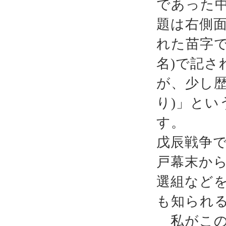
であった
題は右側
れた苗字で
名)で記
が、少し歴
り)」と
す。
戊辰戦争
戸幕末か
選組など
も知られ
私がこの石