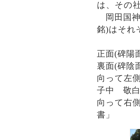
は、その
岡田国神
銘)はそれ
正面(碑陽
裏面(碑陰
向って左
子中 敬
向って右
書」