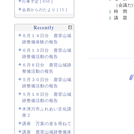
行事予定 [ 650 ]
（会議だ
会員からのたより [ 15 ]
時 間 1
議 題 
①
Recently
②当
６月１４日分 鹿背山城
③事
跡整備体験の報告
６月１３日分 鹿背山城
跡整備活動の報告
６月６日分 鹿背山城跡
整備活動の報告
５月３０日分 鹿背山城
跡整備活動の報告
５月１６日分 鹿背山城
跡整備活動の報告
木津川市ふれあい文化講
座２
講座 万葉の道を尋ねて
講座 鹿背山城跡整備体