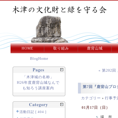
HOME
取り組み
鹿背山城
BlogHome
Pages
« 第202
「木津城の名称」
H26年度鹿背山城なんで
第7回『鹿背山プロ
も知ろう講座案内
カテゴリー
行事予
»
Category
01月17日（日）
活動日記 [ 404 ]
場 所 