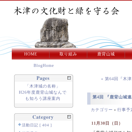
HOME
取り組み
鹿背山城
BlogHome
Pages
« 第64回『
「木津城の名称」
H26年度鹿背山城なんで
第4回 『鹿背山城
も知ろう講座案内
カテゴリー
行事予
»
Category
11月30日（日）
活動日記 [ 404 ]