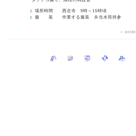
場所時間 西念寺 9時～15時頃
服 装 作業する服装 弁当水筒持参
— poste