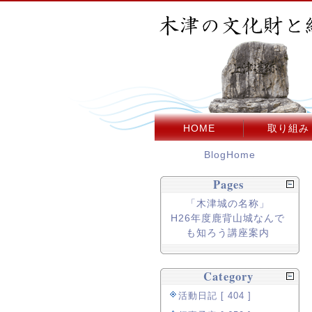
HOME
取り組み
BlogHome
Pages
「木津城の名称」
H26年度鹿背山城なんで
も知ろう講座案内
Category
活動日記 [ 404 ]