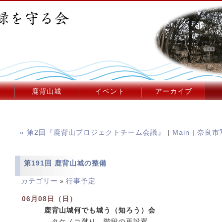
鹿背山城
イベント
アーカイブ
« 第2回『鹿背山プロジェクトチーム会議』
|
Main
|
奈良市
第191回 鹿背山城の整備
カテゴリー
行事予定
»
06月08日（日）
鹿背山城何でも城う（知ろう）会
タケノコ蹴り、階段の再設置