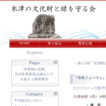
HOME
取り組み
鹿背山城
BlogHome
Pages
« 第123回『木
「木津城の名称」
H26年度鹿背山城なんで
『市民フォーラム
も知ろう講座案内
カテゴリー
行事予
»
Category
11月04日（日）
10
活動日記 [ 404 ]
場 所
市