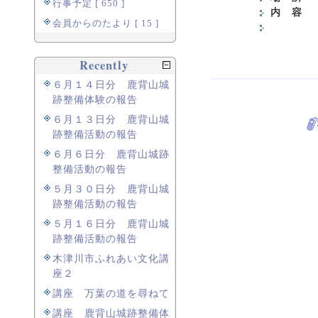
行事予定 [ 650 ]
内 容
鹿
会員からのたより [ 15 ]
パネル
Recently
６月１４日分 鹿背山城
跡整備体験の報告
６月１３日分 鹿背山城
跡整備活動の報告
６月６日分 鹿背山城跡
整備活動の報告
５月３０日分 鹿背山城
跡整備活動の報告
５月１６日分 鹿背山城
跡整備活動の報告
木津川市ふれあい文化講
座２
講座 万葉の道を尋ねて
講座 鹿背山城跡整備体