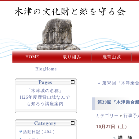
HOME
取り組み
鹿背山城
BlogHome
Pages
« 第38回『木津
「木津城の名称」
H26年度鹿背山城なんで
第39回『木津乗合
も知ろう講座案内
カテゴリー
行事予
»
Category
10月27日（土）
活動日記 [ 404 ]
講 師
石