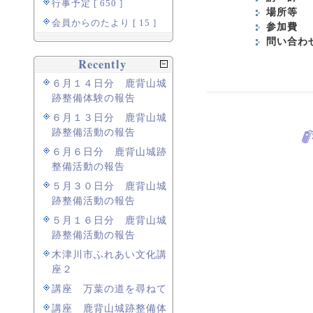
行事予定 [ 650 ]
場所等
山
会員からのたより [ 15 ]
参加費
2
問い合わ
Recently
６月１４日分 鹿背山城
跡整備体験の報告
６月１３日分 鹿背山城
跡整備活動の報告
６月６日分 鹿背山城跡
整備活動の報告
５月３０日分 鹿背山城
跡整備活動の報告
５月１６日分 鹿背山城
跡整備活動の報告
木津川市ふれあい文化講
座２
講座 万葉の道を尋ねて
講座 鹿背山城跡整備体