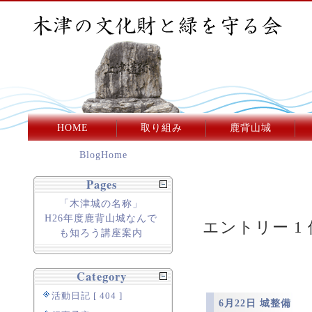
HOME
取り組み
鹿背山城
BlogHome
Pages
「木津城の名称」
H26年度鹿背山城なんで
エントリー 1 
も知ろう講座案内
Category
活動日記 [ 404 ]
6月22日 城整備