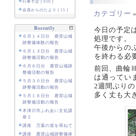
行事予定 [ 650 ]
会員からのたより [ 15 ]
カテゴリー
Recently
今日の予定
６月１４日分 鹿背山城
処理です。
跡整備体験の報告
午後からの
６月１３日分 鹿背山城
を終わる必
跡整備活動の報告
６月６日分 鹿背山城跡
前回、曲輪
整備活動の報告
は通ってい
５月３０日分 鹿背山城
2週間ぶり
跡整備活動の報告
多く丈も大
５月１６日分 鹿背山城
跡整備活動の報告
木津川市ふれあい文化講
座２
講座 万葉の道を尋ねて
講座 鹿背山城跡整備体