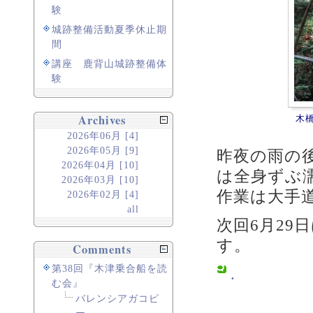
験
城跡整備活動夏季休止期
間
講座 鹿背山城跡整備体
験
Archives
木
2026年06月 [4]
2026年05月 [9]
昨夜の雨の
2026年04月 [10]
は全身ずぶ
2026年03月 [10]
作業は大手
2026年02月 [4]
all
次回6月29
す。
Comments
第38回『木津乗合船を読
.
む会』
バレンシアガコピ