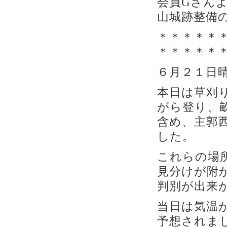
会員Gさん
山城跡整備
＊＊＊＊＊
＊＊＊＊＊
６月２１日
本日は草刈
がら登り、
含め、主郭
した。
これらの場
見分けが附
判別が出来
当日は気温
予想されま