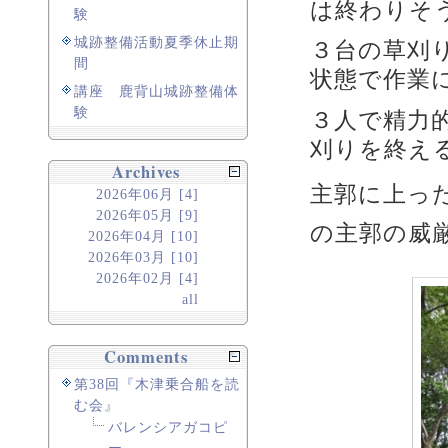
は終わりそ
験
城跡整備活動夏季休止期
３台の草刈
間
状態で作業
講座 鹿背山城跡整備体
験
３人で精力
刈りを終え
Archives
主郭に上っ
2026年06月 [4]
2026年05月 [9]
の主郭の威
2026年04月 [10]
2026年03月 [10]
2026年02月 [4]
all
Comments
第38回『木津乗合船を読
む会』
バレンシアガコピ