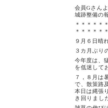
会員Gさん
城跡整備の
＊＊＊＊＊
＊＊＊＊＊
９月６日晴
３カ月ぶり
今年度は、
を低迷して
７，８月は
で、散策路
本日は縄張
き回りまし
雑草の伸び