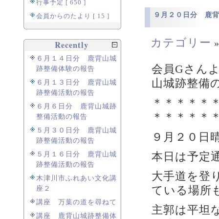
行事予定 [ 650 ]
９月２０日分 鹿
会員からのたより [ 15 ]
カテゴリー
Recently
６月１４日分 鹿背山城
会員Gさん
跡整備体験の報告
山城跡整備
６月１３日分 鹿背山城
跡整備活動の報告
＊＊＊＊＊
６月６日分 鹿背山城跡
＊＊＊＊＊
整備活動の報告
５月３０日分 鹿背山城
９月２０日
跡整備活動の報告
本日は予定
５月１６日分 鹿背山城
跡整備活動の報告
大手道を登
木津川市ふれあい文化講
ている場所
座２
講座 万葉の道を尋ねて
主郭は平坦
講座 鹿背山城跡整備体