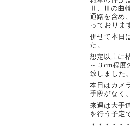
Ⅱ、Ⅲの曲
通路を含め
っておりま
併せて本日
た。
想定以上に枯
～３cm程
致しました
本日はカメ
手段がなく
来週は大手
を行う予定
＊＊＊＊＊