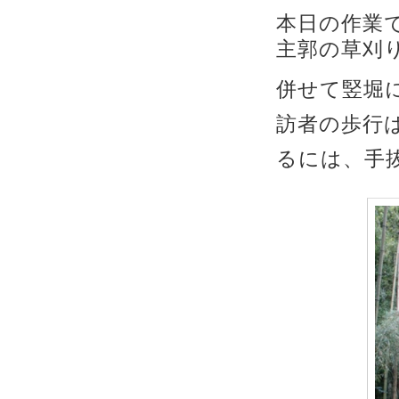
本日の作業
主郭の草刈
併せて竪堀
訪者の歩行
るには、手