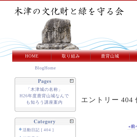
HOME
取り組み
鹿背山城
BlogHome
Pages
「木津城の名称」
H26年度鹿背山城なんで
エントリー 404 
も知ろう講座案内
Category
«前
活動日記 [ 404 ]