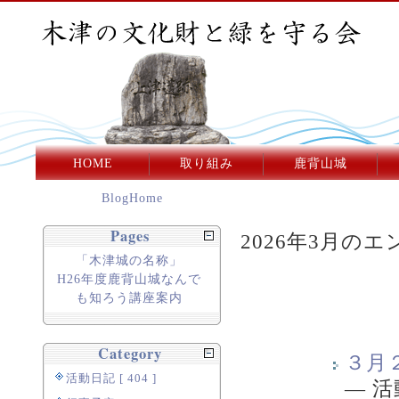
HOME
取り組み
鹿背山城
BlogHome
Pages
2026年3月のエン
「木津城の名称」
H26年度鹿背山城なんで
も知ろう講座案内
Category
３月
活動日記 [ 404 ]
—
活