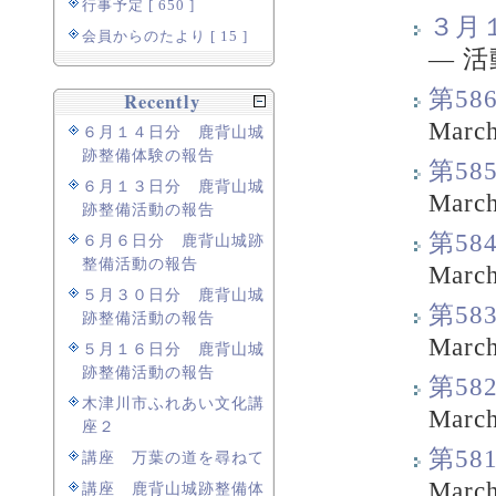
行事予定 [ 650 ]
３月
会員からのたより [ 15 ]
—
活
第5
Recently
March
６月１４日分 鹿背山城
跡整備体験の報告
第5
６月１３日分 鹿背山城
March
跡整備活動の報告
第5
６月６日分 鹿背山城跡
整備活動の報告
March
５月３０日分 鹿背山城
第5
跡整備活動の報告
March
５月１６日分 鹿背山城
跡整備活動の報告
第5
木津川市ふれあい文化講
March
座２
第5
講座 万葉の道を尋ねて
March
講座 鹿背山城跡整備体