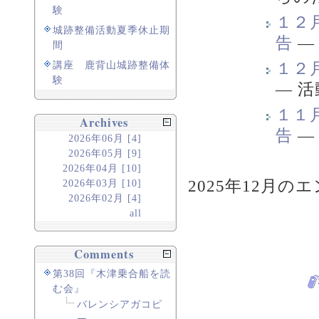
験
１２
城跡整備活動夏季休止期
告
間
１２
講座 鹿背山城跡整備体
験
—
活
１１
Archives
告
2026年06月 [4]
2026年05月 [9]
2026年04月 [10]
2025年12月のエ
2026年03月 [10]
2026年02月 [4]
all
Comments
第38回『木津乗合船を読
む会』
バレンシアガコピ