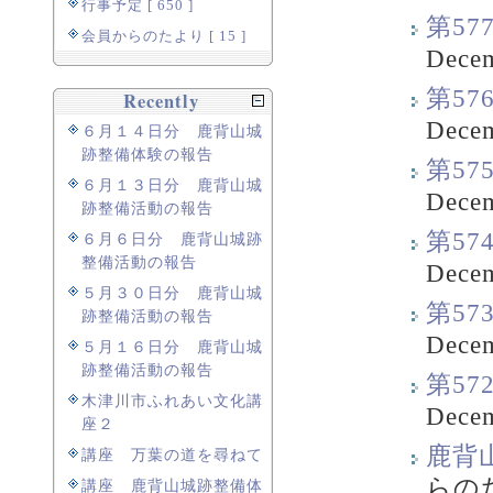
行事予定 [ 650 ]
第5
会員からのたより [ 15 ]
Decem
第5
Recently
Decem
６月１４日分 鹿背山城
跡整備体験の報告
第5
６月１３日分 鹿背山城
Decem
跡整備活動の報告
第5
６月６日分 鹿背山城跡
整備活動の報告
Decem
５月３０日分 鹿背山城
第5
跡整備活動の報告
Decem
５月１６日分 鹿背山城
跡整備活動の報告
第5
木津川市ふれあい文化講
Decem
座２
鹿背
講座 万葉の道を尋ねて
らの
講座 鹿背山城跡整備体