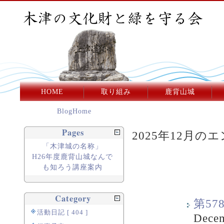
HOME
取り組み
鹿背山城
BlogHome
Pages
2025年12月のエ
「木津城の名称」
H26年度鹿背山城なんで
も知ろう講座案内
Category
第5
活動日記 [ 404 ]
Decem