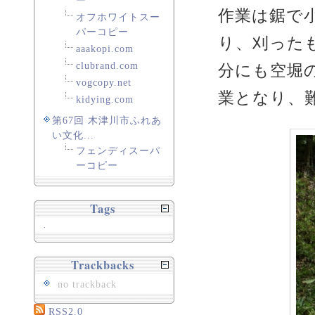
ー
作業は鋸で
オフホワイトスー
パーコピー
り、刈った
aaakopi.com
clubrand.com
分にも空堀
vogcopy.net
業となり、
kidying.com
第67回 木津川市ふれあ
い文化...
フェンディスーパ
ーコピー
Tags
.
Trackbacks
no trackback
RSS2.0