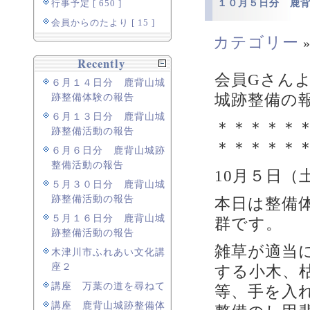
１０月５日分 鹿
行事予定 [ 650 ]
会員からのたより [ 15 ]
カテゴリー
Recently
会員Gさん
６月１４日分 鹿背山城
城跡整備の
跡整備体験の報告
６月１３日分 鹿背山城
＊＊＊＊＊
跡整備活動の報告
＊＊＊＊＊
６月６日分 鹿背山城跡
整備活動の報告
10月５日（
５月３０日分 鹿背山城
跡整備活動の報告
本日は整備
５月１６日分 鹿背山城
群です。
跡整備活動の報告
雑草が適当
木津川市ふれあい文化講
座２
する小木、
講座 万葉の道を尋ねて
等、手を入
講座 鹿背山城跡整備体