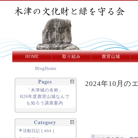
HOME
取り組み
鹿背山城
BlogHome
Pages
2024年10月のエ
「木津城の名称」
H26年度鹿背山城なんで
も知ろう講座案内
Category
活動日記 [ 404 ]