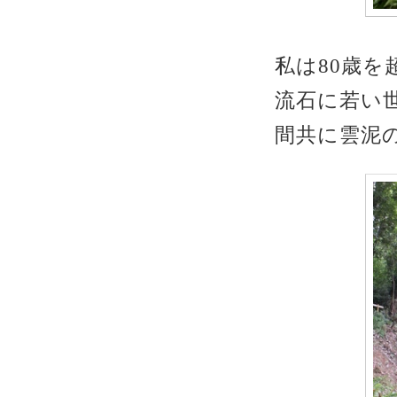
私は80歳
流石に若い
間共に雲泥