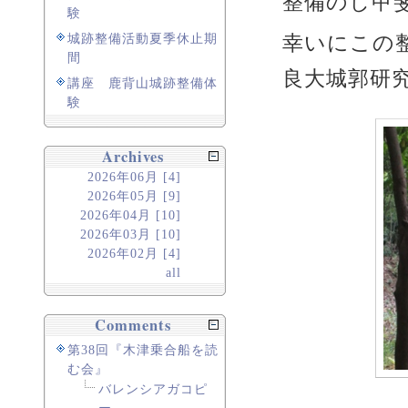
整備のし甲
験
幸いにこの
城跡整備活動夏季休止期
間
良大城郭研
講座 鹿背山城跡整備体
験
Archives
2026年06月 [4]
2026年05月 [9]
2026年04月 [10]
2026年03月 [10]
2026年02月 [4]
all
Comments
第38回『木津乗合船を読
む会』
バレンシアガコピ