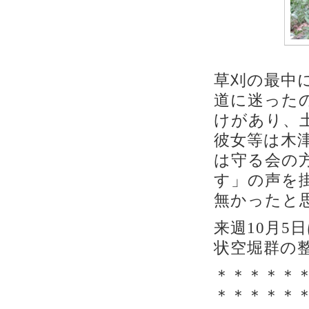
草刈の最中
道に迷った
けがあり、
彼女等は木
は守る会の
す」の声を
無かったと
来週10月5
状空堀群の
＊＊＊＊＊
＊＊＊＊＊