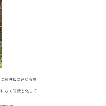
上に階段状に連なる曲
年になく笹藪と化して