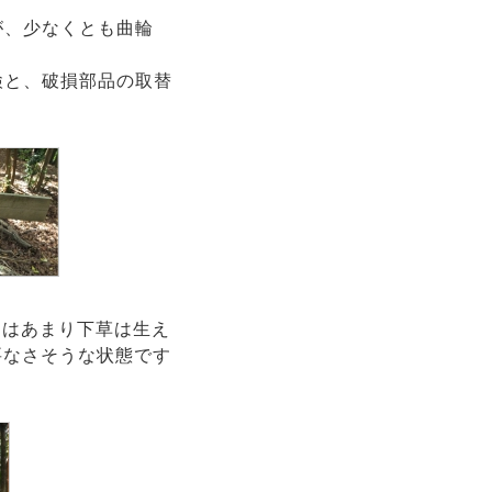
が、少なくとも曲輪
検と、破損部品の取替
にはあまり下草は生え
要なさそうな状態です