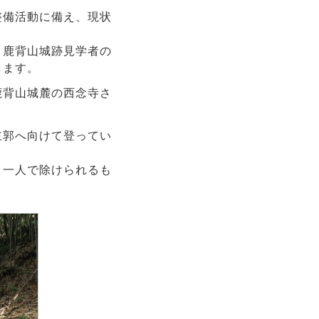
整備活動に備え、現状
、鹿背山城跡見学者の
します。
鹿背山城麓の西念寺さ
主郭へ向けて登ってい
、一人で除けられるも