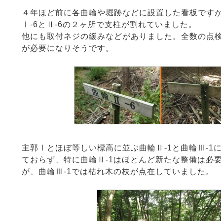
４年ほど前に各曲輪や堀跡などに設置した看板です
Ⅰ-6とⅡ-6の２ヶ所で支柱が割れていました。
他にも取付ネジの緩みなどがありました。全数の点
が必要になりそうです。
主郭Ⅰとほぼ等しい標高に並ぶ曲輪Ⅱ-1と曲輪Ⅲ-1
ておらず、特に曲輪Ⅱ-1はほとんど新たな整備は必
が、曲輪Ⅲ-1では枯れ木の枝が点在していました。