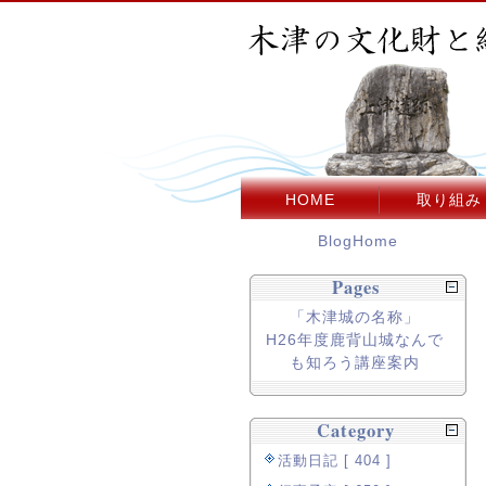
HOME
取り組み
BlogHome
Pages
「木津城の名称」
H26年度鹿背山城なんで
も知ろう講座案内
Category
活動日記 [ 404 ]