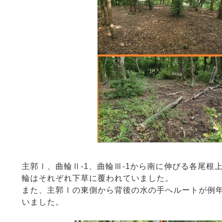
主郭Ⅰ、曲輪Ⅱ-1、曲輪Ⅲ-1から南に伸びる各尾根
輪はそれぞれ下草に覆われていました。
また、主郭Ⅰの東側から背後の水の手へルートが例
いました。