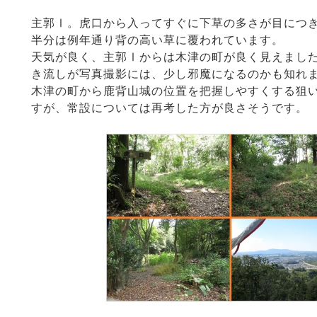
主郭Ⅰ。虎口から入ってすぐに下草の多さが目につ
半分は例年通り背の高い草に覆われています。
天気が良く、主郭Ⅰからは木津の町が良く見えまし
き流しが写真撮影には、少し邪魔になるのかも知れ
木津の町から鹿背山城の位置を把握しやすくする狙
すが、常設については再考した方が良さそうです。