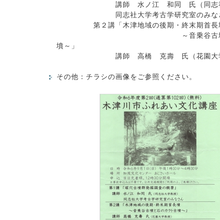
講師 水ノ江 和同 氏（同志社
同志社大学考古学研究室のみな
第２講「木津地域の後期・終末期首長
～音乗谷古墳と石の
墳～」
講師 高橋 克壽 氏（花園大学
その他：チラシの画像をご参照ください。