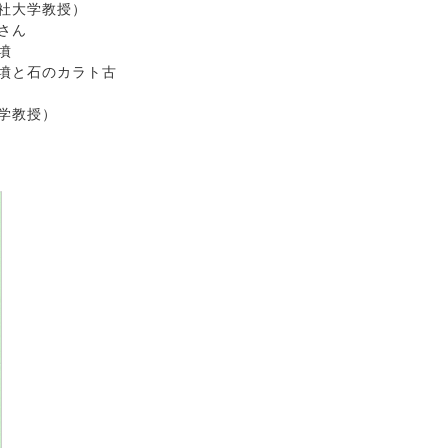
大学教授）
さん
墳
カラト古
教授）