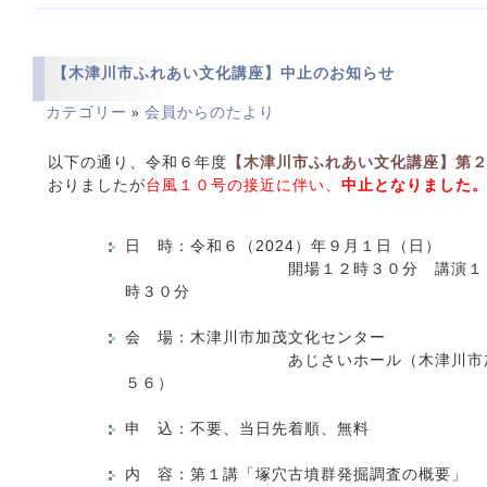
【木津川市ふれあい文化講座】中止のお知らせ
カテゴリー
会員からのたより
»
以下の通り、令和６年度
【木津川市ふれあい文化講座】第
おりましたが
台風１０号の接近に伴い、
中止となりました
日 時：令和６（2024）年９月１日（日）
開場１２時３０分 講演１３時
時３０分
会 場：木津川市加茂文化センター
あじさいホール（木津川市加茂
５６）
申 込：不要、当日先着順、無料
内 容：第１講「塚穴古墳群発掘調査の概要」