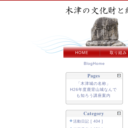
HOME
取り組み
BlogHome
Pages
「木津城の名称」
H26年度鹿背山城なんで
も知ろう講座案内
Category
活動日記 [ 404 ]