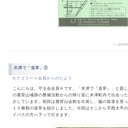
— poste
木津で「道草」②
カテゴリー
会員からのたより
»
こんにちは。守る会会員Ｋです。「木津で『道草』」と題
の鹿背山城跡の整備活動からの帰り道に木津町内で出会っ
介しています。初回は鹿背山会館を出発し、脇の坂道を登
１０種類の道草を紹介しました。今回はそこから字西大平の坂
イパスの方へ下って行きます。