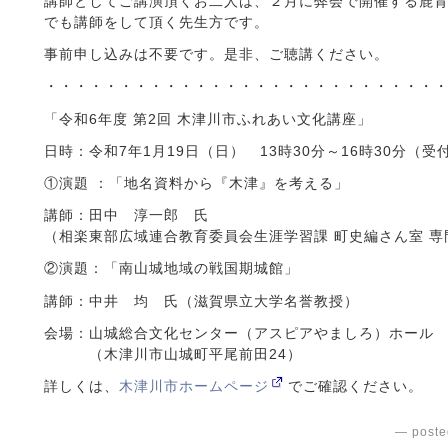
講師としてご講演頂くお二人は、２月に弊会で開催する鹿
でも講師をして頂く先生方です。
事前申し込みは不要です。是非、ご聴講ください。
・・・・・・・・・・・・・・・・・・・・・・・・・・
「令和6年度 第2回 木津川市ふれあい文化講座」
日時：令和7年1月19日（日） 13時30分～16時30分（受付
①演題 ：「地名資料から『木津』を考える」
講師：田中 淳一郎 氏
（相楽東部広域連合教育委員会生涯学習課 町史編さん室 専
②演題：「南山城地域の戦国期城館」
講師：中井 均 氏（滋賀県立大学名誉教授）
会場：山城総合文化センター（アスピアやましろ）ホール
（木津川市山城町平尾前田24）
詳しくは、
木津川市ホームページ
でご確認ください。
— poste