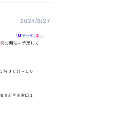
2024/8/27
-
２回
の開催を予定して
。
３０分～１６
町里南古田１