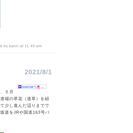
d by kanri at 11:40 am
2021/8/1
-
し、５月
た道端の草花（道草）を紹
って少し進んだ辺りまでで
道をJRや国道163号バ