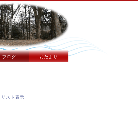
ブログ
おたより
]
⇔
リスト表示